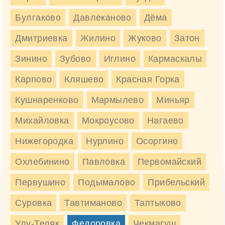
Марка
Наименование
Цена, руб/м3
Булгаково
Давлеканово
Дёма
БСТ В35 (гранит) П1-П4
М450
4600 руб/м3
F300 W6
Дмитриевка
Жилино
Жуково
Затон
4600 руб
Заказать
Зинино
Зубово
Иглино
Кармаскалы
Карпово
БСТ В35 (гравий) П1-П4
Кляшево
Красная Горка
М450
4100 руб/м3
F300 W6
Кушнаренково
Мармылево
Миньяр
4100 руб
Заказать
Михайловка
Мокроусово
Нагаево
Нижегородка
Нурлино
Осоргино
Доставка бетона М450 в Федоровка
Охлебинино
Павловка
Первомайский
Первушино
Подымалово
Прибельский
Стоимость доставки бетона
Транспорт
в Федоровке, руб
Суровка
Тавтиманово
Таптыково
Улу-Теляк
Федоровка
Чекмагуш
от 1950 руб.