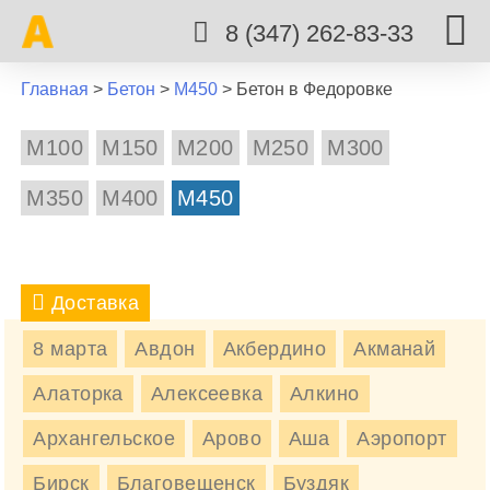
8 (347) 262-83-33
Главная
>
Бетон
>
М450
>
Бетон в Федоровке
М100
М150
М200
М250
М300
М350
М400
М450
Доставка
8 марта
Авдон
Акбердино
Акманай
БЕТОН М450 В ФЕДОРОВКЕ
Алаторка
Алексеевка
Алкино
Бетон М450 в Федоровка быстро и по действительно
Архангельское
Арово
Аша
Аэропорт
низким ценам, обращайтесь.
Бирск
Благовещенск
Буздяк