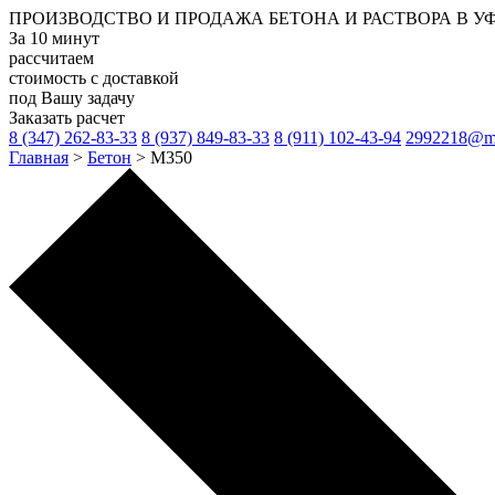
ПРОИЗВОДСТВО И ПРОДАЖА
БЕТОНА И РАСТВОРА
В У
За 10 минут
рассчитаем
стоимость с доставкой
под Вашу задачу
Заказать расчет
8 (347) 262-83-33
8 (937) 849-83-33
8 (911) 102-43-94
2992218@ma
Главная
>
Бетон
>
М350