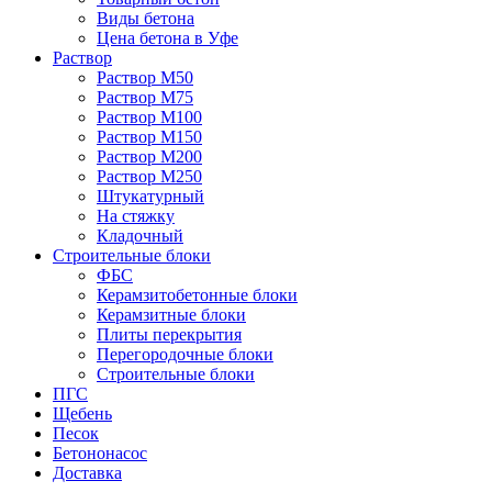
Виды бетона
Цена бетона в Уфе
Раствор
Раствор М50
Раствор М75
Раствор М100
Раствор М150
Раствор М200
Раствор М250
Штукатурный
На стяжку
Кладочный
Строительные блоки
ФБС
Керамзитобетонные блоки
Керамзитные блоки
Плиты перекрытия
Перегородочные блоки
Строительные блоки
ПГС
Щебень
Песок
Бетононасос
Доставка