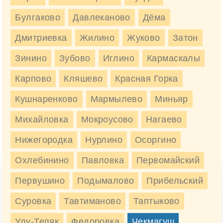
Марка
Наименование
Цена, руб/м3
Булгаково
Давлеканово
Дёма
БСТ В35 (гранит) П1-П4
М450
4600 руб/м3
F300 W6
Дмитриевка
Жилино
Жуково
Затон
4600 руб
Заказать
Зинино
Зубово
Иглино
Кармаскалы
Карпово
БСТ В35 (гравий) П1-П4
Кляшево
Красная Горка
М450
4100 руб/м3
F300 W6
Кушнаренково
Мармылево
Миньяр
4100 руб
Заказать
Михайловка
Мокроусово
Нагаево
Нижегородка
Нурлино
Осоргино
Доставка бетона М450 в Чекмагуш
Охлебинино
Павловка
Первомайский
Первушино
Подымалово
Прибельский
Стоимость доставки бетона
Транспорт
в Чекмагуше, руб
Суровка
Тавтиманово
Таптыково
Улу-Теляк
Федоровка
Чекмагуш
от 9950 руб.