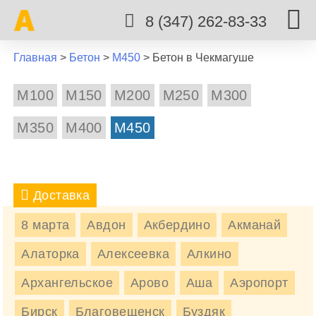
8 (347) 262-83-33
Главная
>
Бетон
>
М450
>
Бетон в Чекмагуше
М100
М150
М200
М250
М300
М350
М400
М450
Доставка
8 марта
Авдон
Акбердино
Акманай
БЕТОН М450 В ЧЕКМАГУШЕ
Алаторка
Алексеевка
Алкино
Бетон М450 в Чекмагуш быстро и по действительно
Архангельское
Арово
Аша
Аэропорт
низким ценам, обращайтесь.
Бирск
Благовещенск
Буздяк