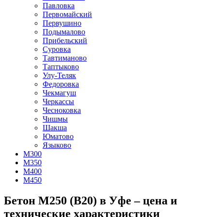
Павловка
Первомайский
Первушино
Подымалово
Прибельский
Суровка
Тавтиманово
Таптыково
Улу-Теляк
Федоровка
Чекмагуш
Черкассы
Чесноковка
Чишмы
Шакша
Юматово
Языково
М300
М350
М400
М450
Бетон М250 (В20) в Уфе – цена и
технические характеристики