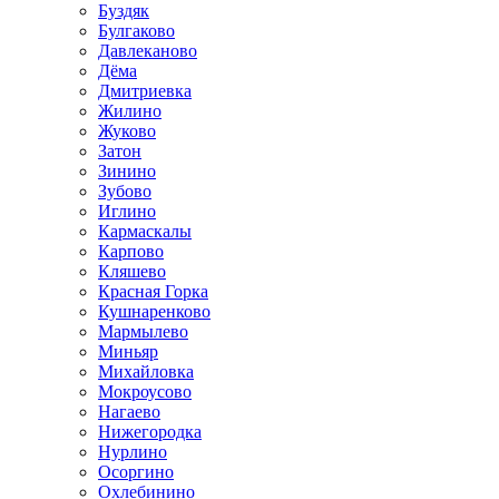
Буздяк
Булгаково
Давлеканово
Дёма
Дмитриевка
Жилино
Жуково
Затон
Зинино
Зубово
Иглино
Кармаскалы
Карпово
Кляшево
Красная Горка
Кушнаренково
Мармылево
Миньяр
Михайловка
Мокроусово
Нагаево
Нижегородка
Нурлино
Осоргино
Охлебинино