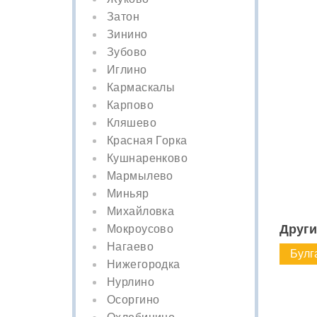
Затон
Зинино
Зубово
Иглино
Кармаскалы
Карпово
Кляшево
Красная Горка
Кушнаренково
Мармылево
Миньяр
Михайловка
Други
Мокроусово
Нагаево
Булг
Нижегородка
Нурлино
Осоргино