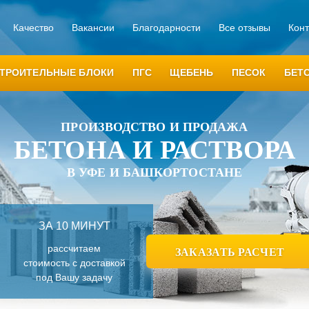
Качество
Вакансии
Благодарности
Все отзывы
Кон
ТРОИТЕЛЬНЫЕ БЛОКИ
ПГС
ЩЕБЕНЬ
ПЕСОК
БЕТ
ПРОИЗВОДСТВО И ПРОДАЖА
БЕТОНА И РАСТВОРА
В УФЕ И БАШКОРТОСТАНЕ
ЗА 10 МИНУТ
рассчитаем
ЗАКАЗАТЬ РАСЧЕТ
стоимость с доставкой
под Вашу задачу