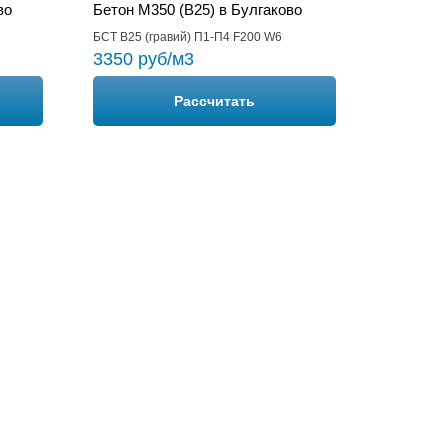
во
Бетон М350 (B25) в Булгаково
БСТ В25 (гравий) П1-П4 F200 W6
3350 руб/м3
Рассчитать