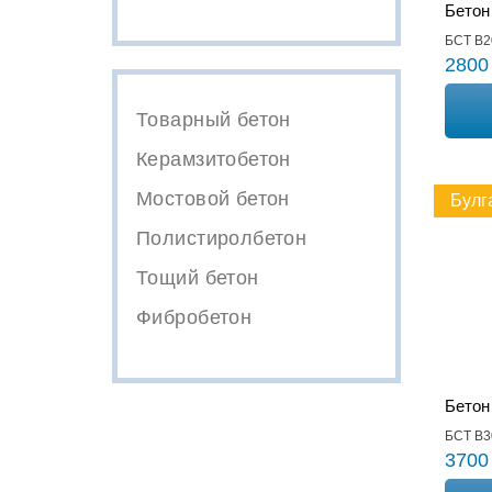
Бетон
БСТ В2
2800
Товарный бетон
Керамзитобетон
Мостовой бетон
Булг
Полистиролбетон
Тощий бетон
Фибробетон
Бетон
БСТ В3
3700