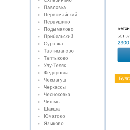
Охлебинино
Павловка
Первомайский
Первушино
Бетон
Подымалово
Прибельский
БСТ В7,
2300
Суровка
Тавтиманово
Таптыково
Улу-Теляк
Федоровка
Булг
Чекмагуш
Черкассы
Чесноковка
Чишмы
Шакша
Юматово
Языково