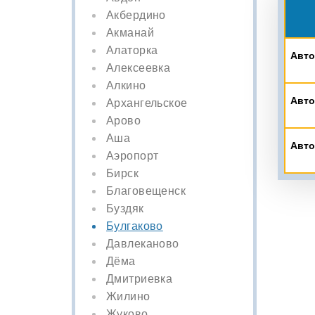
Акбердино
Акманай
Алаторка
Авто
Алексеевка
Алкино
Авто
Архангельское
Арово
Аша
Авто
Аэропорт
Бирск
Благовещенск
Буздяк
Булгаково
Давлеканово
Дёма
Дмитриевка
Жилино
Жуково