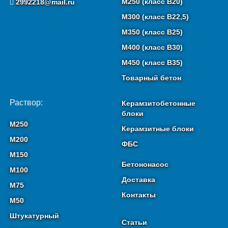
М250 (класс B20)
2992218@mail.ru
М300 (класс B22,5)
М350 (класс B25)
М400 (класс B30)
М450 (класс B35)
Товарный бетон
Раствор:
Керамзитобетонные
блоки
М250
Керамзитные блоки
М200
ФБС
М150
Бетононасос
М100
Доставка
М75
Контакты
М50
Штукатурный
Статьи