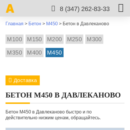
8 (347) 262-83-33
Главная
>
Бетон
>
М450
>
Бетон в Давлеканово
М100
М150
М200
М250
М300
М350
М400
М450
Доставка
8 марта
Авдон
Акбердино
Акманай
БЕТОН М450 В ДАВЛЕКАНОВО
Алаторка
Алексеевка
Алкино
Бетон М450 в Давлеканово быстро и по
Архангельское
Арово
Аша
Аэропорт
действительно низким ценам, обращайтесь.
Бирск
Благовещенск
Буздяк