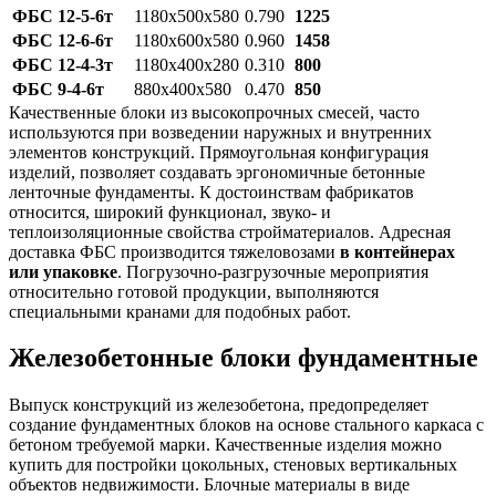
ФБС 12-5-6т
1180х500х580
0.790
1225
ФБС 12-6-6т
1180х600х580
0.960
1458
ФБС 12-4-3т
1180х400х280
0.310
800
ФБС 9-4-6т
880х400х580
0.470
850
Качественные блоки из высокопрочных смесей, часто
используются при возведении наружных и внутренних
элементов конструкций. Прямоугольная конфигурация
изделий, позволяет создавать эргономичные бетонные
ленточные фундаменты. К достоинствам фабрикатов
относится, широкий функционал, звуко- и
теплоизоляционные свойства стройматериалов. Адресная
доставка ФБС производится тяжеловозами
в контейнерах
или упаковке
. Погрузочно-разгрузочные мероприятия
относительно готовой продукции, выполняются
специальными кранами для подобных работ.
Железобетонные блоки фундаментные
Выпуск конструкций из железобетона, предопределяет
создание фундаментных блоков на основе стального каркаса с
бетоном требуемой марки. Качественные изделия можно
купить для постройки цокольных, стеновых вертикальных
объектов недвижимости. Блочные материалы в виде