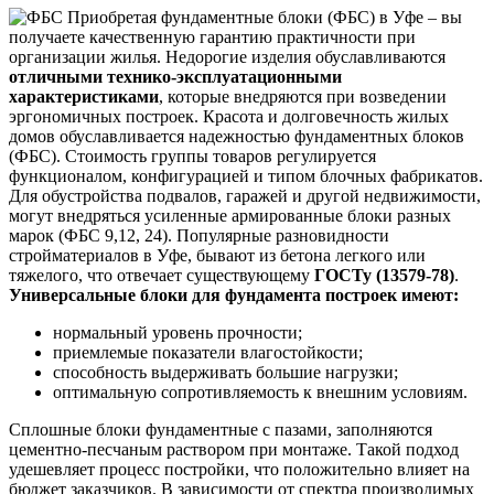
Приобретая фундаментные блоки (ФБС) в Уфе – вы
получаете качественную гарантию практичности при
организации жилья. Недорогие изделия обуславливаются
отличными технико-эксплуатационными
характеристиками
, которые внедряются при возведении
эргономичных построек. Красота и долговечность жилых
домов обуславливается надежностью фундаментных блоков
(ФБС). Стоимость группы товаров регулируется
функционалом, конфигурацией и типом блочных фабрикатов.
Для обустройства подвалов, гаражей и другой недвижимости,
могут внедряться усиленные армированные блоки разных
марок (ФБС 9,12, 24). Популярные разновидности
стройматериалов в Уфе, бывают из бетона легкого или
тяжелого, что отвечает существующему
ГОСТу (13579-78)
.
Универсальные блоки для фундамента построек имеют:
нормальный уровень прочности;
приемлемые показатели влагостойкости;
способность выдерживать большие нагрузки;
оптимальную сопротивляемость к внешним условиям.
Сплошные блоки фундаментные с пазами, заполняются
цементно-песчаным раствором при монтаже. Такой подход
удешевляет процесс постройки, что положительно влияет на
бюджет заказчиков. В зависимости от спектра производимых