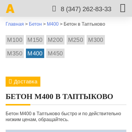
8 (347) 262-83-33
Главная
>
Бетон
>
М400
>
Бетон в Таптыково
М100
М150
М200
М250
М300
М350
М400
М450
Доставка
8 марта
Авдон
Акбердино
Акманай
БЕТОН М400 В ТАПТЫКОВО
Алаторка
Алексеевка
Алкино
Бетон М400 в Таптыково быстро и по действительно
Архангельское
Арово
Аша
Аэропорт
низким ценам, обращайтесь.
Бирск
Благовещенск
Буздяк