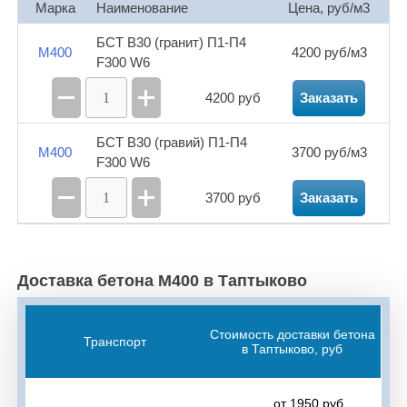
Марка
Наименование
Цена, руб/м3
Булгаково
Давлеканово
Дёма
БСТ В30 (гранит) П1-П4
М400
4200 руб/м3
Дмитриевка
Жилино
Жуково
Затон
F300 W6
Зинино
Зубово
Иглино
Кармаскалы
4200 руб
Заказать
Карпово
Кляшево
Красная Горка
БСТ В30 (гравий) П1-П4
М400
3700 руб/м3
F300 W6
Кушнаренково
Мармылево
Миньяр
3700 руб
Заказать
Михайловка
Мокроусово
Нагаево
Нижегородка
Нурлино
Осоргино
Доставка бетона М400 в Таптыково
Охлебинино
Павловка
Первомайский
Первушино
Подымалово
Прибельский
Стоимость доставки бетона
Транспорт
в Таптыково, руб
Суровка
Тавтиманово
Таптыково
Улу-Теляк
Федоровка
Чекмагуш
от 1950 руб.