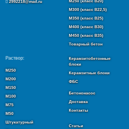
М250 (класс B20)
2992218@mail.ru
М300 (класс B22,5)
М350 (класс B25)
М400 (класс B30)
М450 (класс B35)
Товарный бетон
Раствор:
Керамзитобетонные
блоки
М250
Керамзитные блоки
М200
ФБС
М150
Бетононасос
М100
Доставка
М75
Контакты
М50
Штукатурный
Статьи