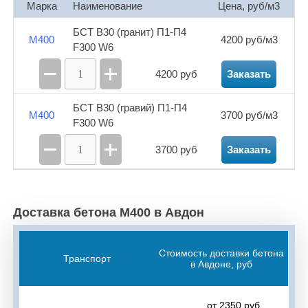
Марка
Наименование
Цена, руб/м3
Булгаково
Давлеканово
Дёма
БСТ В30 (гранит) П1-П4
М400
4200 руб/м3
Дмитриевка
Жилино
Жуково
Затон
F300 W6
Зинино
Зубово
Иглино
Кармаскалы
4200 руб
Заказать
Карпово
Кляшево
Красная Горка
БСТ В30 (гравий) П1-П4
М400
3700 руб/м3
F300 W6
Кушнаренково
Мармылево
Миньяр
3700 руб
Заказать
Михайловка
Мокроусово
Нагаево
Нижегородка
Нурлино
Осоргино
Доставка бетона М400 в Авдон
Охлебинино
Павловка
Первомайский
Первушино
Подымалово
Прибельский
Стоимость доставки бетона
Транспорт
в Авдоне, руб
Суровка
Тавтиманово
Таптыково
Улу-Теляк
Федоровка
Чекмагуш
от 2350 руб.