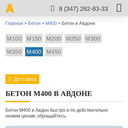
8 (347) 262-83-33
Главная
>
Бетон
>
М400
>
Бетон в Авдоне
М100
М150
М200
М250
М300
М350
М400
М450
Доставка
8 марта
Авдон
Акбердино
Акманай
БЕТОН М400 В АВДОНЕ
Алаторка
Алексеевка
Алкино
Бетон М400 в Авдон быстро и по действительно
Архангельское
Арово
Аша
Аэропорт
низким ценам, обращайтесь.
Бирск
Благовещенск
Буздяк