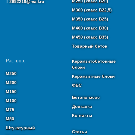
М250 (класс B20)
2992218@mail.ru
М300 (класс B22,5)
М350 (класс B25)
М400 (класс B30)
М450 (класс B35)
Товарный бетон
Раствор:
Керамзитобетонные
блоки
М250
Керамзитные блоки
М200
ФБС
М150
Бетононасос
М100
Доставка
М75
Контакты
М50
Штукатурный
Статьи