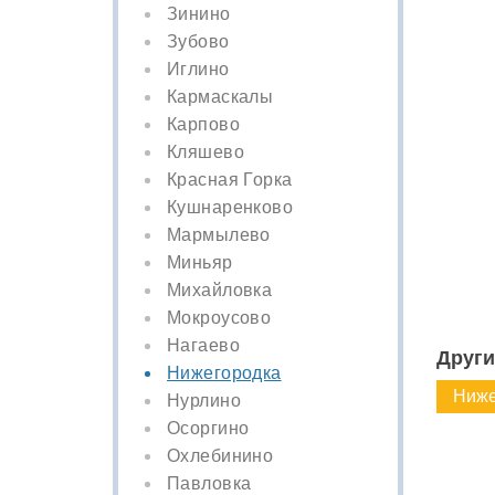
Зинино
Зубово
Иглино
Кармаскалы
Карпово
Кляшево
Красная Горка
Кушнаренково
Мармылево
Миньяр
Михайловка
Мокроусово
Нагаево
Други
Нижегородка
Ниже
Нурлино
Осоргино
Охлебинино
Павловка