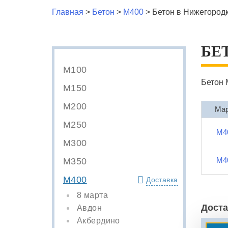
Главная
>
Бетон
>
М400
>
Бетон в Нижегород
БЕ
М100
Бетон 
М150
М200
Ма
М250
М4
М300
М4
М350
М400
Доставка
8 марта
Доста
Авдон
Акбердино