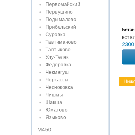
Первомайский
Первушино
Подымалово
Прибельский
Бетон
Суровка
БСТ В7,
Тавтиманово
2300
Таптыково
Улу-Теляк
Федоровка
Чекмагуш
Черкассы
Ниже
Чесноковка
Чишмы
Шакша
Юматово
Языково
М450