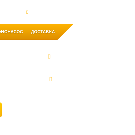
такты
Офис: Уфа, ул. Рихарда Зорге, 31
ОНОНАСОС
ДОСТАВКА
8 (347) 262-83-33
8 (937) 849-83-33
8 (911) 102-43-94
2992218@mail.ru