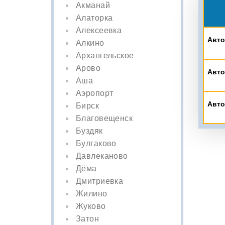
Акманай
Алаторка
Алексеевка
Авто
Алкино
Архангельское
Арово
Авто
Аша
Аэропорт
Авто
Бирск
Благовещенск
Буздяк
Булгаково
Давлеканово
Дёма
Дмитриевка
Жилино
Жуково
Затон