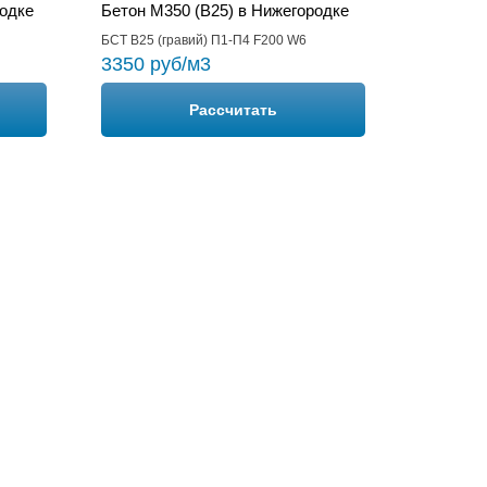
родке
Бетон М350 (B25) в Нижегородке
БСТ В25 (гравий) П1-П4 F200 W6
3350 руб/м3
Рассчитать