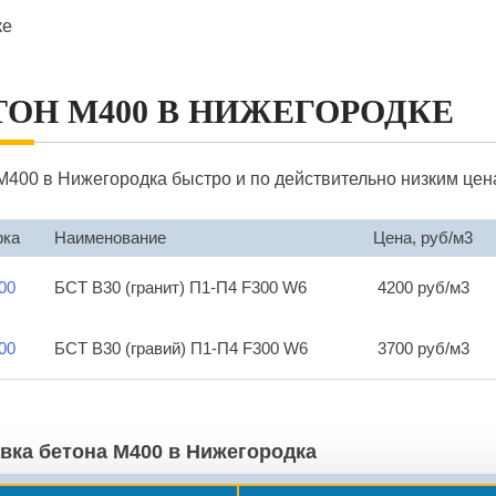
ке
ТОН М400 В НИЖЕГОРОДКЕ
М400 в Нижегородка быстро и по действительно низким цен
рка
Наименование
Цена, руб/м3
00
БСТ В30 (гранит) П1-П4 F300 W6
4200 руб/м3
00
БСТ В30 (гравий) П1-П4 F300 W6
3700 руб/м3
вка бетона М400 в Нижегородка