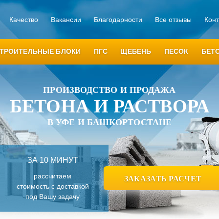
Качество
Вакансии
Благодарности
Все отзывы
Кон
ТРОИТЕЛЬНЫЕ БЛОКИ
ПГС
ЩЕБЕНЬ
ПЕСОК
БЕТ
ПРОИЗВОДСТВО И ПРОДАЖА
БЕТОНА И РАСТВОРА
В УФЕ И БАШКОРТОСТАНЕ
ЗА 10 МИНУТ
рассчитаем
ЗАКАЗАТЬ РАСЧЕТ
стоимость с доставкой
под Вашу задачу