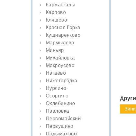
Кармаскалы
Карпово
Кляшево
Красная Горка
Кушнаренково
Мармылево
Миньяр
Михайловка
Мокроусово
Нагаево
Нижегородка
Нурлино
Осоргино
Други
Охлебинино
Зини
Павловка
Первомайский
Первушино
Подымалово