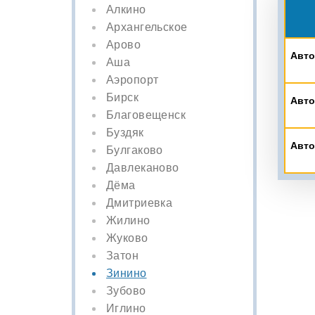
Алкино
Архангельское
Арово
Авто
Аша
Аэропорт
Бирск
Авто
Благовещенск
Буздяк
Авто
Булгаково
Давлеканово
Дёма
Дмитриевка
Жилино
Жуково
Затон
Зинино
Зубово
Иглино