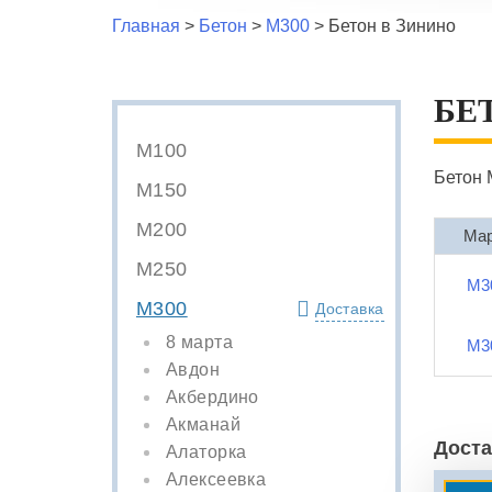
Главная
>
Бетон
>
М300
>
Бетон в Зинино
БЕ
М100
Бетон 
М150
М200
Ма
М250
М3
М300
Доставка
8 марта
М3
Авдон
Акбердино
Акманай
Доста
Алаторка
Алексеевка