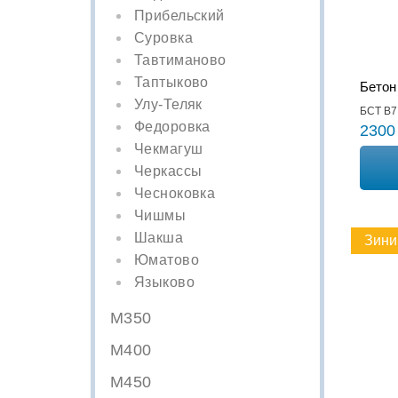
Прибельский
Суровка
Тавтиманово
Таптыково
Бетон
Улу-Теляк
БСТ В7,
Федоровка
2300
Чекмагуш
Черкассы
Чесноковка
Чишмы
Шакша
Зини
Юматово
Языково
М350
М400
М450