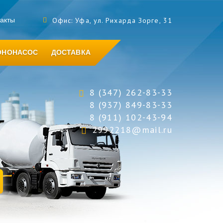
такты
Офис: Уфа, ул. Рихарда Зорге, 31
ОНОНАСОС
ДОСТАВКА
8 (347) 262-83-33
8 (937) 849-83-33
8 (911) 102-43-94
2992218@mail.ru