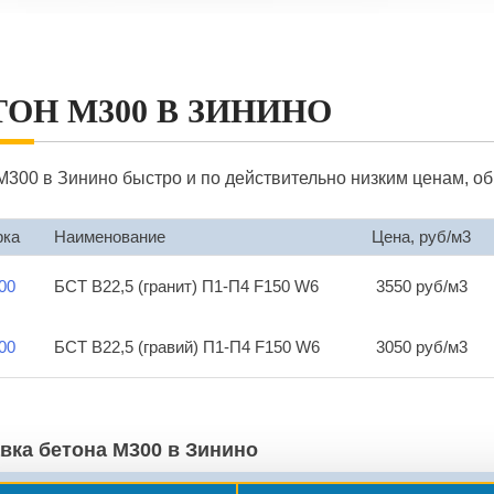
ТОН М300 В ЗИНИНО
М300 в Зинино быстро и по действительно низким ценам, о
рка
Наименование
Цена, руб/м3
00
БСТ В22,5 (гранит) П1-П4 F150 W6
3550 руб/м3
00
БСТ В22,5 (гравий) П1-П4 F150 W6
3050 руб/м3
вка бетона М300 в Зинино