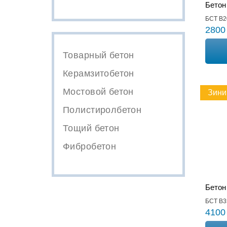
Бетон
БСТ В2
2800
Товарный бетон
Керамзитобетон
Мостовой бетон
Зини
Полистиролбетон
Тощий бетон
Фибробетон
Бетон
БСТ В3
4100