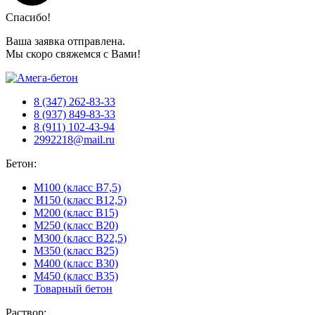
Спасибо!
Ваша заявка отправлена.
Мы скоро свяжемся с Вами!
8 (347) 262-83-33
8 (937) 849-83-33
8 (911) 102-43-94
2992218@mail.ru
Бетон:
М100 (класс B7,5)
М150 (класс B12,5)
М200 (класс B15)
М250 (класс B20)
М300 (класс B22,5)
М350 (класс B25)
М400 (класс B30)
М450 (класс B35)
Товарный бетон
Раствор: