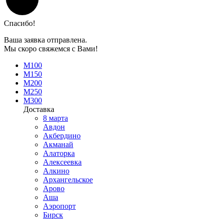
Спасибо!
Ваша заявка отправлена.
Мы скоро свяжемся с Вами!
М100
М150
М200
М250
М300
Доставка
8 марта
Авдон
Акбердино
Акманай
Алаторка
Алексеевка
Алкино
Архангельское
Арово
Аша
Аэропорт
Бирск