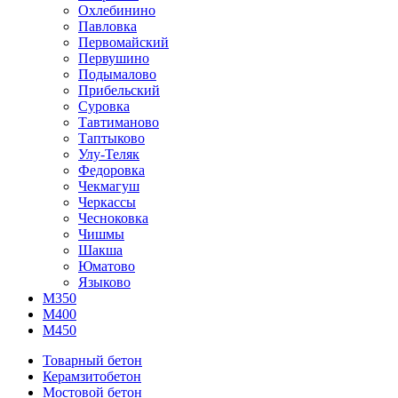
Охлебинино
Павловка
Первомайский
Первушино
Подымалово
Прибельский
Суровка
Тавтиманово
Таптыково
Улу-Теляк
Федоровка
Чекмагуш
Черкассы
Чесноковка
Чишмы
Шакша
Юматово
Языково
М350
М400
М450
Товарный бетон
Керамзитобетон
Мостовой бетон