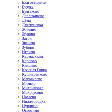
Благовещенск
Буздяк
Булгаково
Давлеканово
Дёма
Дмитриевка
Жилино
Жуково
Затон
Зинино
Зубово
Иглино
Кармаскалы
Карпово
Кляшево
Красная Горка
Кушнаренково
Мармылево
Миньяр
Михайловка
Мокроусово
Нагаево
Нижегородка
Нурлино
Осоргино