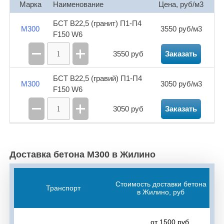
Марка
Наименование
Цена, руб/м3
Булгаково
Давлеканово
Дёма
БСТ В22,5 (гранит) П1-П4
М300
3550 руб/м3
Дмитриевка
Жилино
Жуково
Затон
F150 W6
Зинино
Зубово
Иглино
Кармаскалы
3550 руб
Заказать
Карпово
Кляшево
Красная Горка
БСТ В22,5 (гравий) П1-П4
М300
3050 руб/м3
F150 W6
Кушнаренково
Мармылево
Миньяр
3050 руб
Заказать
Михайловка
Мокроусово
Нагаево
Нижегородка
Нурлино
Осоргино
Доставка бетона М300 в Жилино
Охлебинино
Павловка
Первомайский
Первушино
Подымалово
Прибельский
Стоимость доставки бетона
Транспорт
в Жилино, руб
Суровка
Тавтиманово
Таптыково
Улу-Теляк
Федоровка
Чекмагуш
от 1500 руб.