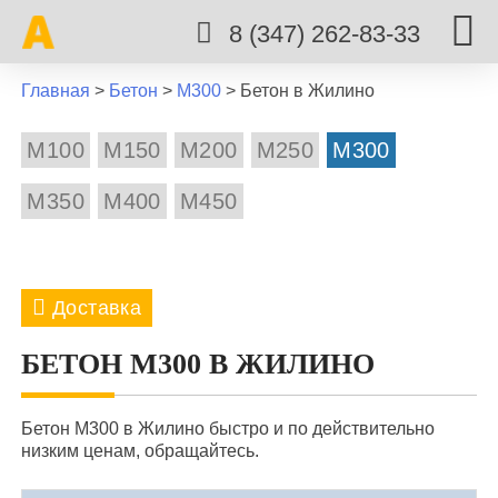
8 (347) 262-83-33
Главная
>
Бетон
>
М300
>
Бетон в Жилино
М100
М150
М200
М250
М300
М350
М400
М450
Доставка
8 марта
Авдон
Акбердино
Акманай
БЕТОН М300 В ЖИЛИНО
Алаторка
Алексеевка
Алкино
Бетон М300 в Жилино быстро и по действительно
Архангельское
Арово
Аша
Аэропорт
низким ценам, обращайтесь.
Бирск
Благовещенск
Буздяк