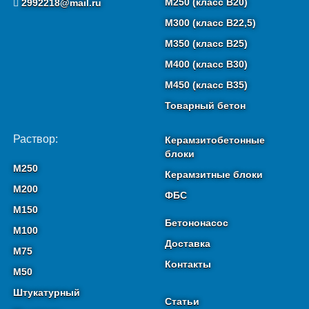
М250 (класс B20)
2992218@mail.ru
М300 (класс B22,5)
М350 (класс B25)
М400 (класс B30)
М450 (класс B35)
Товарный бетон
Раствор:
Керамзитобетонные
блоки
М250
Керамзитные блоки
М200
ФБС
М150
Бетононасос
М100
Доставка
М75
Контакты
М50
Штукатурный
Статьи