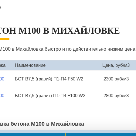
е
ТОН М100 В МИХАЙЛОВКЕ
М100 в Михайловка быстро и по действительно низким цена
рка
Наименование
Цена, руб/м3
00
БСТ В7,5 (гравий) П1-П4 F50 W2
2300 руб/м3
00
БСТ В7,5 (гранит) П1-П4 F100 W2
2800 руб/м3
вка бетона М100 в Михайловка