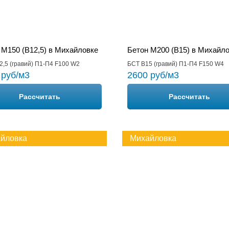
 М150 (B12,5) в Михайловке
Бетон М200 (B15) в Михайл
2,5 (гравий) П1-П4 F100 W2
БСТ В15 (гравий) П1-П4 F150 W4
 руб/м3
2600 руб/м3
Рассчитать
Рассчитать
йловка
Михайловка