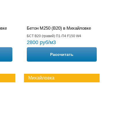
овке
Бетон М250 (B20) в Михайловке
БСТ В20 (гравий) П1-П4 F150 W4
2800 руб/м3
Рассчитать
Михайловка