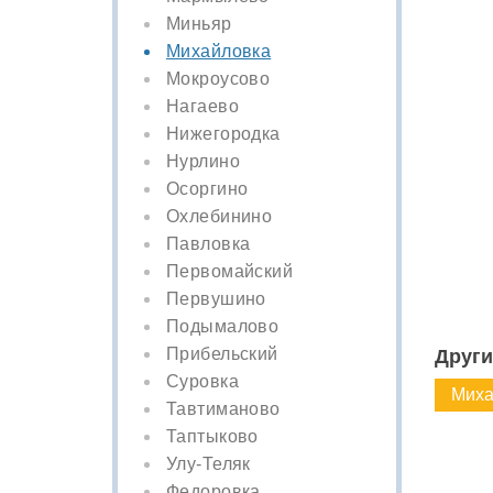
Миньяр
Михайловка
Мокроусово
Нагаево
Нижегородка
Нурлино
Осоргино
Охлебинино
Павловка
Первомайский
Первушино
Подымалово
Прибельский
Други
Суровка
Миха
Тавтиманово
Таптыково
Улу-Теляк
Федоровка