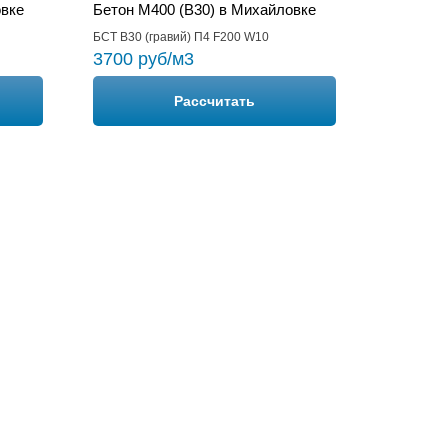
овке
Бетон М400 (B30) в Михайловке
БСТ В30 (гравий) П4 F200 W10
3700 руб/м3
Рассчитать