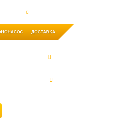
такты
Офис: Уфа, ул. Рихарда Зорге, 31
ОНОНАСОС
ДОСТАВКА
8 (347) 262-83-33
8 (937) 849-83-33
8 (911) 102-43-94
2992218@mail.ru