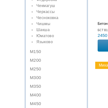
Чекмагуш
Черкассы
Чесноковка
Бетон
Чишмы
Шакша
БСТ В1
2450
Юматово
Языково
М150
М200
Миха
М250
М300
М350
М400
М450