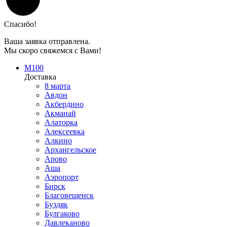
Спасибо!
Ваша заявка отправлена.
Мы скоро свяжемся с Вами!
М100
Доставка
8 марта
Авдон
Акбердино
Акманай
Алаторка
Алексеевка
Алкино
Архангельское
Арово
Аша
Аэропорт
Бирск
Благовещенск
Буздяк
Булгаково
Давлеканово