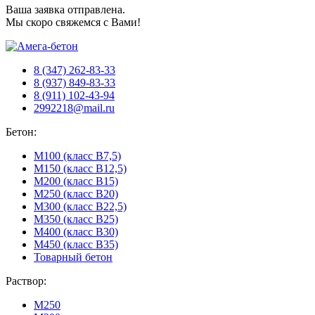
Ваша заявка отправлена.
Мы скоро свяжемся с Вами!
8 (347) 262-83-33
8 (937) 849-83-33
8 (911) 102-43-94
2992218@mail.ru
Бетон:
М100 (класс B7,5)
М150 (класс B12,5)
М200 (класс B15)
М250 (класс B20)
М300 (класс B22,5)
М350 (класс B25)
М400 (класс B30)
М450 (класс B35)
Товарный бетон
Раствор:
М250