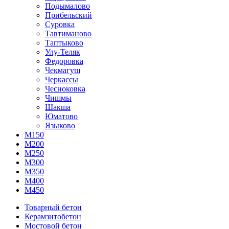
Подымалово
Прибельский
Суровка
Тавтиманово
Таптыково
Улу-Теляк
Федоровка
Чекмагуш
Черкассы
Чесноковка
Чишмы
Шакша
Юматово
Языково
М150
М200
М250
М300
М350
М400
М450
Товарный бетон
Керамзитобетон
Мостовой бетон