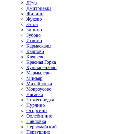
Дёма
Дмитриевка
Жилино
Жуково
Затон
Зинино
Зубово
Иглино
Кармаскалы
Карпово
Кляшево
Красная Горка
Кушнаренково
Мармылево
Миньяр
Михайловка
Мокроусово
Нагаево
Нижегородка
Нурлино
Осоргино
Охлебинино
Павловка
Первомайский
Первушино