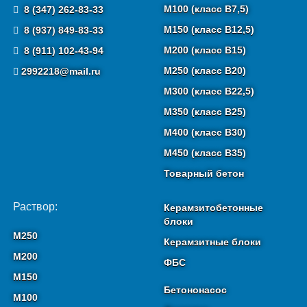
М100 (класс B7,5)
8 (347) 262-83-33
М150 (класс B12,5)
8 (937) 849-83-33
М200 (класс B15)
8 (911) 102-43-94
М250 (класс B20)
2992218@mail.ru
М300 (класс B22,5)
М350 (класс B25)
М400 (класс B30)
М450 (класс B35)
Товарный бетон
Раствор:
Керамзитобетонные
блоки
М250
Керамзитные блоки
М200
ФБС
М150
Бетононасос
М100