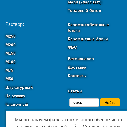
М450 (класс B35)
Товарный бетон
Раствор:
Керамзитобетонные
блоки
М250
Керамзитные блоки
М200
ФБС
М150
Бетононасос
М100
Доставка
М75
Контакты
М50
Штукатурный
Статьи
На стяжку
Кладочный
Мы используем файлы cookie, чтобы обеспечивать
правильную работу веб-сайта. Оставаясь с нами,