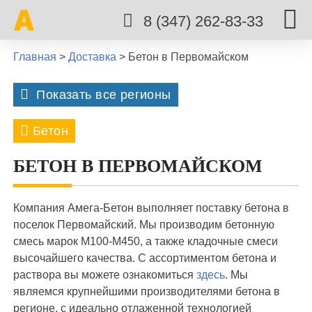
8 (347) 262-83-33
Главная
>
Доставка
>
Бетон в Первомайском
Показать все регионы
Бетон
8 марта
Авдон
Акбердино
Акманай
М100
М150
М200
М250
М300
БЕТОН В ПЕРВОМАЙСКОМ
Алаторка
Алексеевка
Алкино
М350
М400
М450
Архангельское
Арово
Аша
Аэропорт
Компания Амега-Бетон выполняет поставку бетона в
поселок Первомайский. Мы производим бетонную
Бирск
Благовещенск
Буздяк
смесь марок М100-М450, а также кладочные смеси
высочайшего качества. С ассортиментом бетона и
Булгаково
Давлеканово
Дёма
раствора вы можете ознакомиться
здесь
. Мы
Дмитриевка
Жилино
Жуково
Затон
являемся крупнейшими производителями бетона в
регионе, с идеально отлаженной технологией