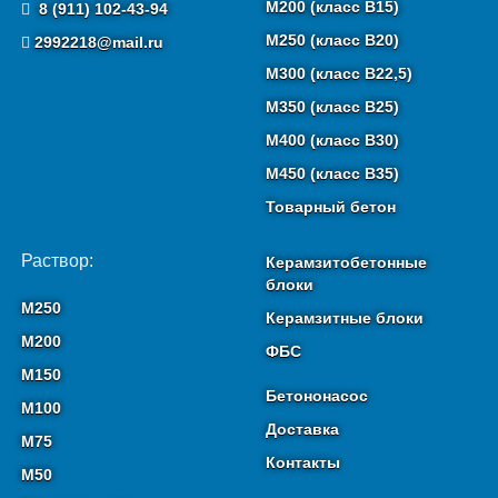
М200 (класс B15)
8 (911) 102-43-94
М250 (класс B20)
2992218@mail.ru
М300 (класс B22,5)
М350 (класс B25)
М400 (класс B30)
М450 (класс B35)
Товарный бетон
Раствор:
Керамзитобетонные
блоки
М250
Керамзитные блоки
М200
ФБС
М150
Бетононасос
М100
Доставка
М75
Контакты
М50