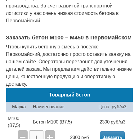
Зинино
Зубово
Иглино
Кармаскалы
производства. За счет развитой транспортной
логистики у нас очень низкая стоимость бетона в
Карпово
Кляшево
Красная Горка
Первомайский.
Кушнаренково
Мармылево
Миньяр
Заказать бетон М100 – М450 в Первомайском
Чтобы купить бетонную смесь в поселке
Михайловка
Мокроусово
Нагаево
Первомайский, достаточно просто оставить заявку на
нашем сайте. Операторы перезвонят для уточнения
Нижегородка
Нурлино
Осоргино
деталей заказа. Мы предлагаем действительно низкие
Охлебинино
Павловка
Первомайский
цены, качественную продукцию и оперативную
доставку.
Первушино
Подымалово
Товарный бетон
Прибельский
Суровка
Тавтиманово
Марка
Наименование
Цена, руб/м3
М100
Таптыково
Улу-Теляк
Федоровка
Бетон М100 (В7.5)
2300 руб/м3
(B7,5)
Чекмагуш
Черкассы
Чесноковка
2300 руб
Заказать