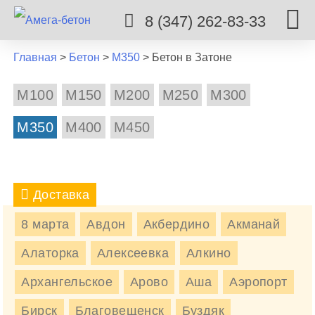
8 (347) 262-83-33
Главная
>
Бетон
>
М350
>
Бетон в Затоне
М100
М150
М200
М250
М300
М350
М400
М450
Доставка
8 марта
Авдон
Акбердино
Акманай
БЕТОН М350 В ЗАТОНЕ
Алаторка
Алексеевка
Алкино
Бетон М350 в Затон быстро и по действительно
Архангельское
Арово
Аша
Аэропорт
низким ценам, обращайтесь.
Бирск
Благовещенск
Буздяк