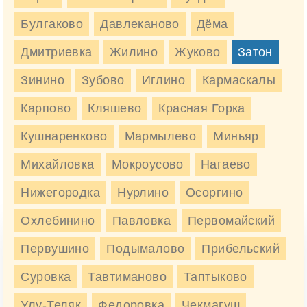
Марка
Наименование
Цена, руб/м3
Булгаково
Давлеканово
Дёма
БСТ В25 (гранит) П1-П4
М350
3850 руб/м3
F200 W6
Дмитриевка
Жилино
Жуково
Затон
3850 руб
Заказать
Зинино
Зубово
Иглино
Кармаскалы
Карпово
БСТ В25 (гравий) П1-П4
Кляшево
Красная Горка
М350
3350 руб/м3
F200 W6
Кушнаренково
Мармылево
Миньяр
3350 руб
Заказать
Михайловка
Мокроусово
Нагаево
Нижегородка
Нурлино
Осоргино
Доставка бетона М350 в Затон
Охлебинино
Павловка
Первомайский
Первушино
Подымалово
Прибельский
Стоимость доставки бетона
Транспорт
в Затоне, руб
Суровка
Тавтиманово
Таптыково
Улу-Теляк
Федоровка
Чекмагуш
от 1700 руб.