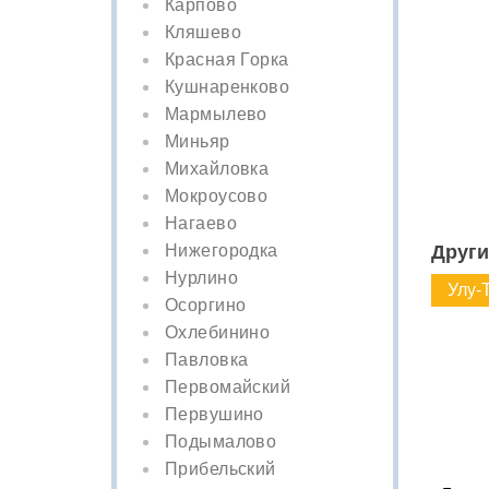
Карпово
Кляшево
Красная Горка
Кушнаренково
Мармылево
Миньяр
Михайловка
Мокроусово
Нагаево
Нижегородка
Други
Нурлино
Улу-
Осоргино
Охлебинино
Павловка
Первомайский
Первушино
Подымалово
Прибельский