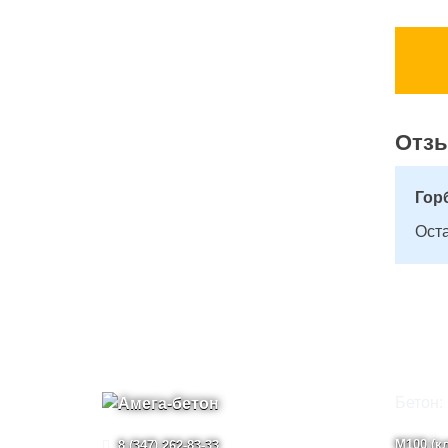
Отз
Гор
Оста
Бетон:
М100 (кл
8 (347) 262-83-33