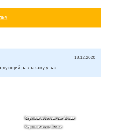
яке
18.12.2020
едующий раз закажу у вас.
Керамзитобетонные блоки
Керамзитные блоки