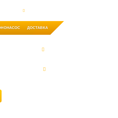
такты
Офис: Уфа, ул. Рихарда Зорге, 31
ОНОНАСОС
ДОСТАВКА
8 (347) 262-83-33
8 (937) 849-83-33
8 (911) 102-43-94
2992218@mail.ru