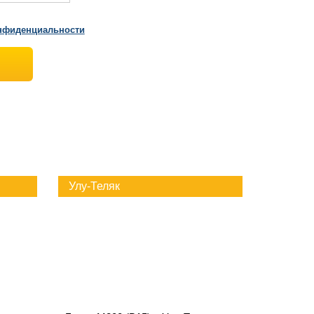
нфиденциальности
Улу-Теляк