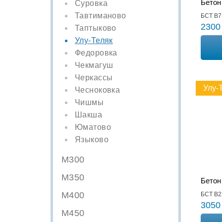
Бетон
Суровка
Тавтиманово
БСТ В7,
2300
Таптыково
Улу-Теляк
Федоровка
Чекмагуш
Черкассы
Улу-
Чесноковка
Чишмы
Шакша
Юматово
Языково
М300
М350
Бетон
М400
БСТ В2
3050
М450