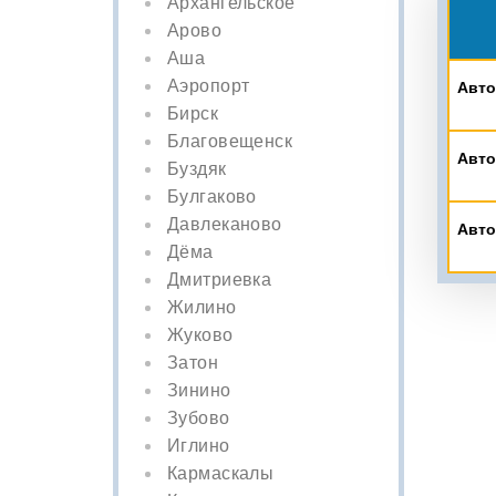
Архангельское
Арово
Аша
Аэропорт
Авто
Бирск
Благовещенск
Авто
Буздяк
Булгаково
Давлеканово
Авто
Дёма
Дмитриевка
Жилино
Жуково
Затон
Зинино
Зубово
Иглино
Кармаскалы