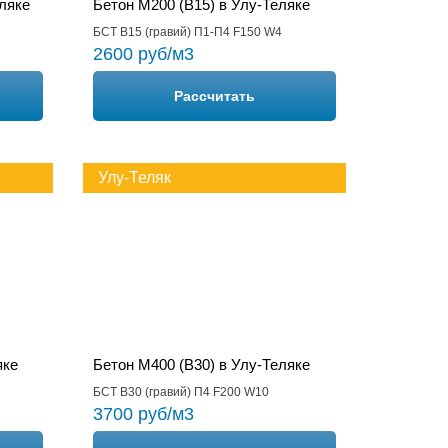
еляке
Бетон М200 (B15) в Улу-Теляке
БСТ В15 (гравий) П1-П4 F150 W4
2600 руб/м3
Рассчитать
Улу-Теляк
яке
Бетон М400 (B30) в Улу-Теляке
БСТ В30 (гравий) П4 F200 W10
3700 руб/м3