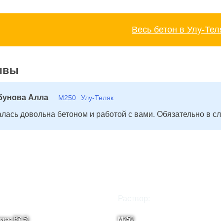
Весь бетон в Улу-Тел
ывы
бунова Алла
М250
Улу-Теляк
лась довольна бетоном и работой с вами. Обязательно в сл
Раствор:
асс B7,5)
М250