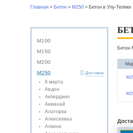
Главная
>
Бетон
>
М250
>
Бетон в Улу-Теляке
БЕ
М100
Бетон 
М150
М200
Ма
М250
Доставка
М2
8 марта
Авдон
М2
Акбердино
Акманай
Алаторка
Алексеевка
Доста
Алкино