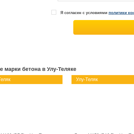
Я согласен с условиями
политики ко
е марки бетона в Улу-Теляке
Теляк
Улу-Теляк